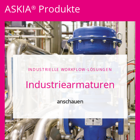
ASKIA
Produkte
®
INDUSTRIELLE WORKFLOW-LÖSUNGEN
Industrie­armaturen
anschauen